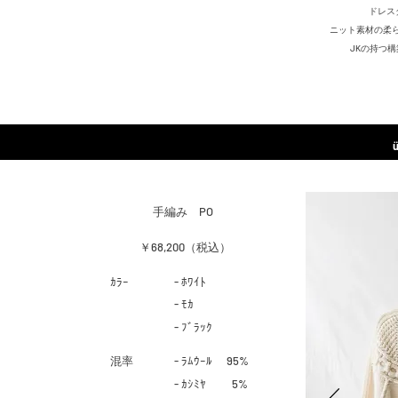
ドレス
ニット素材の柔
JKの持つ
構
​手編み PO
￥68,200（税込）
​ｶﾗｰ
- ﾎﾜｲﾄ
- ﾓｶ
- ﾌﾞﾗｯｸ
​混率
- ﾗﾑｳｰﾙ 95%
- ｶｼﾐﾔ
5%