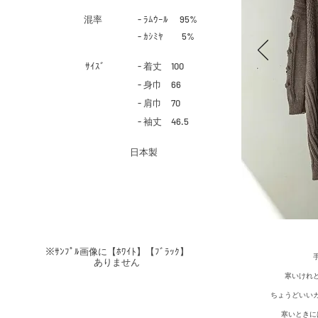
​混率
- ﾗﾑｳｰﾙ 95%
- ｶｼﾐﾔ
5%
​ｻｲｽﾞ
- 着丈 100
- 身巾 66
- 肩巾 70
- 袖丈 46.5
​日本製
​※ｻﾝﾌﾟﾙ画像に【ﾎﾜｲﾄ】【ﾌﾞﾗｯｸ】
ありません
寒いけれ
​ちょうどいい
​寒いとき