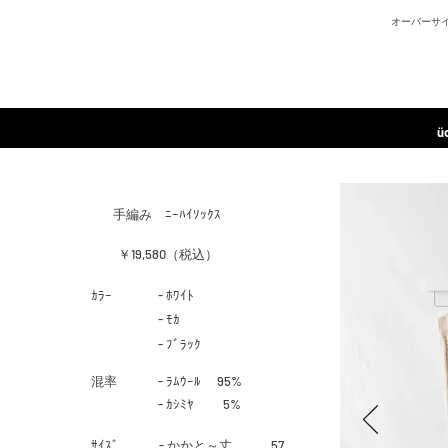
オーバーサ
ü
​手編み ﾆｰﾊｲｿｯｸｽ
￥19,580（税込）
​ｶﾗｰ
- ﾎﾜｲﾄ
- ﾓｶ
- ﾌﾞﾗｯｸ
​混率
- ﾗﾑｳｰﾙ 95%
- ｶｼﾐﾔ
5%
​ｻｲｽﾞ
- かかと～丈 57