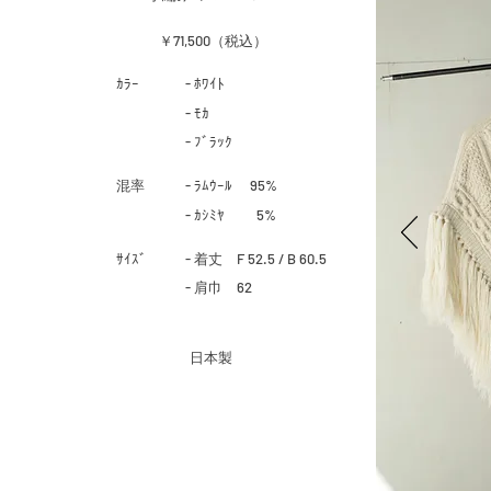
￥71,500（税込）
​ｶﾗｰ
- ﾎﾜｲﾄ
- ﾓｶ
- ﾌﾞﾗｯｸ
​混率
- ﾗﾑｳｰﾙ 95%
- ｶｼﾐﾔ
5%
​ｻｲｽﾞ
- 着丈 F 52.5 / B 60.5
- 肩巾 62
​日本製