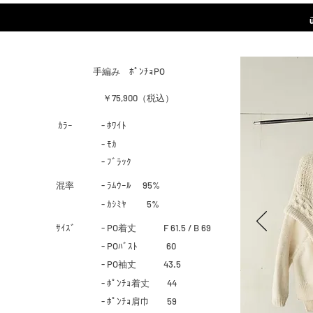
​手編み ﾎﾟﾝﾁｮPO
￥75,900（税込）
​ｶﾗｰ
- ﾎﾜｲﾄ
- ﾓｶ
- ﾌﾞﾗｯｸ
​混率
- ﾗﾑｳｰﾙ 95%
- ｶｼﾐﾔ
5%
​ｻｲｽﾞ
- PO着丈 F 61.5 / B 69
- POﾊﾞｽﾄ 60
- PO袖丈 43.5
- ﾎﾟﾝﾁｮ着丈 44
- ﾎﾟﾝﾁｮ肩巾 59