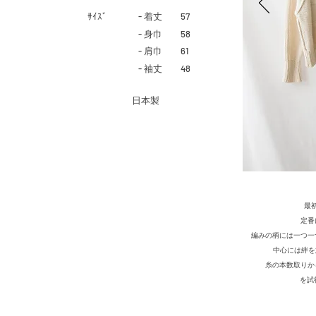
​ｻｲｽﾞ
- 着丈 57
- 身巾 58
- 肩巾 61
- 袖丈 48
​日本製
最
定番
編みの柄には一つ一
中心には絆を意
糸の本数取りか
​を