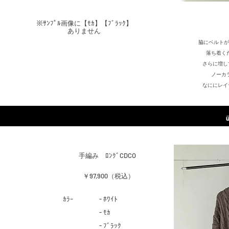
​※ｻﾝﾌﾟﾙ画像に【ﾓｶ】【ﾌﾞﾗｯｸ】
ありません
脇にベルトが
落ち着く
さらに増し
​ノー
なににレイ
​手編み ﾛﾝｸﾞCDCO
￥97,900（税込）
​ｶﾗｰ
- ﾎﾜｲﾄ
- ﾓｶ
- ﾌﾞﾗｯｸ