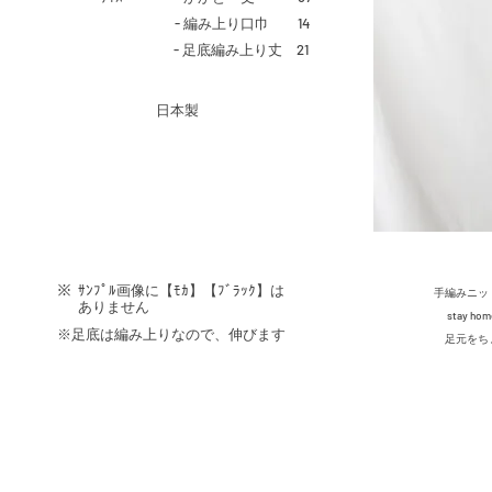
- 編み上り口巾 14
- 足底編み上り丈 21
​日本製
​※ ｻﾝﾌﾟﾙ画像に【ﾓｶ】【ﾌﾞﾗｯｸ】は
手編みニッ
ありません
stay 
​※足底は編み上りなので、伸びます
足元をち