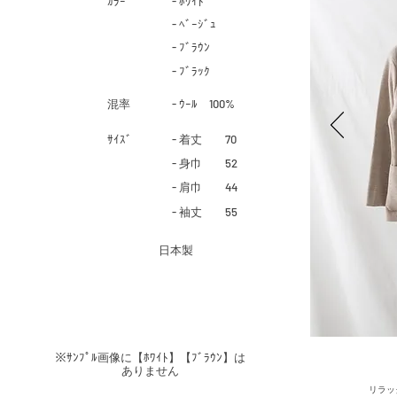
​ｶﾗｰ
- ﾎﾜｲﾄ
- ﾍﾞｰｼﾞｭ
- ﾌﾞﾗｳﾝ
- ﾌﾞﾗｯｸ
​混率
- ｳｰﾙ 100%
​ｻｲｽﾞ
- 着丈 70
- 身巾 52
- 肩巾 44
- 袖丈 55
​日本製
​※ｻﾝﾌﾟﾙ画像に【ﾎﾜｲﾄ】【
ﾌﾞﾗｳﾝ】は
ありません
​リラ