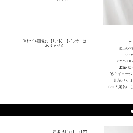
​※ｻﾝﾌﾟﾙ画像に【ﾎﾜｲﾄ】【ﾌﾞﾗｯｸ】は
ア
ありません
艦上の作
ニット
布帛のCP
ücaの
そのイメージ
肌触りが
ücaの定番に
定番 6ﾎﾟｹｯﾄ ﾆｯﾄPT