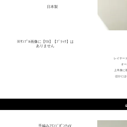
​日本製
​※ｻﾝﾌﾟﾙ画像に【ﾓｶ】【ﾌﾞﾗｯｸ】は
ありません
レイヤー
オー
上半身に
​ほかに
​手編みﾌﾘﾝｼﾞﾎﾟﾝﾁｮV