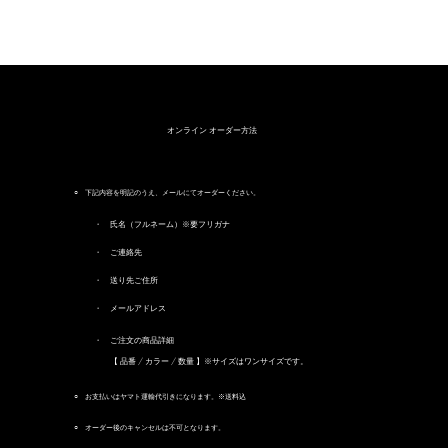
オンライン オーダー方法​
○ 下記内容を明記のうえ、メールにてオーダーください。
・ 氏名（フルネーム）※要フリガナ
・ ご連絡先
・ 送り先ご住所
・ メールアドレス
・ ご注文の商品詳細
【 品番 / カラー / 数量 】※サイズはワンサイズです。
○ お支払いはヤマト運輸代引きになります。※送料込
○ オーダー後のキャンセルは不可となります。