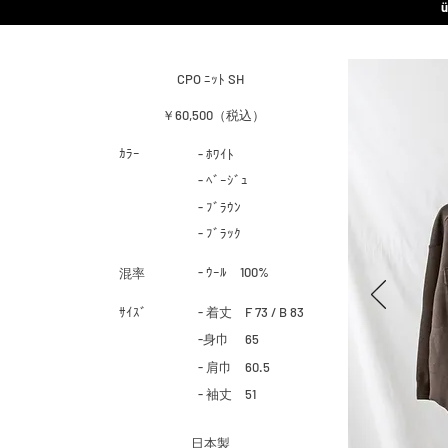
CPO ﾆｯﾄ SH
￥60,500（税込）
​ｶﾗｰ
- ﾎﾜｲﾄ
- ﾍﾞｰｼﾞｭ
- ﾌﾞﾗｳﾝ
- ﾌﾞﾗｯｸ
- ｳｰﾙ 100%
​混率
​ｻｲｽﾞ
- 着丈 F 73 / B 83
-身巾 65
- 肩巾 60.5
- 袖丈 51
​日本製