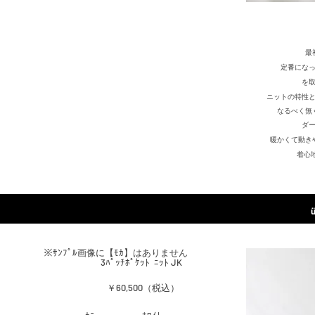
最
定番にな
を
ニットの特性
なるべく無
ダ
暖かくて動き
着心
​※ｻﾝﾌﾟﾙ画像に【ﾓｶ】はありません
3ﾊﾟｯﾁﾎﾟｹｯﾄ ﾆｯﾄ JK
￥60,500（税込）