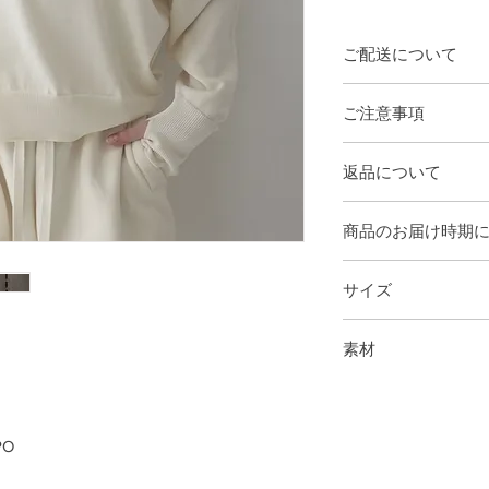
ご配送について
【 online決済 】
ご注意事項
​ヤマト運輸又は佐川
ラッピングサービス
お届け先にが関東か
返品について
取り除く等のギフト
かります。
ん。
作業の都合上、発送
商品に欠陥がある場
商品のお届け時期
予めご了承ください
換・キャンセルはお
長期不在・受取辞退
配送地域・繁忙期・
交換は同一商品に限
請求させていただき
在庫商品 － ご注文
通事情によりお届け
在庫のご用意が無い
サイズ
※お支払いに伴う振
後で発送いたします
欠陥・不良による返
ので予めご了承くだ
営業日：月～金（土
数料をご返金し、振
フリーサイズ
※発送した商品の転
素材
お受け取りいただい
着丈 59.5
した場合には、大変
身巾 58.5
本体
添付のうえ、お問い
肩巾 55
綿 75%
します。
袖丈 55.5
シルク 25%
未使用に限り商品を
 PO
させていただけます
商品到着から8日以