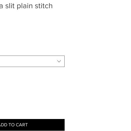
 slit plain stitch
ADD TO CART