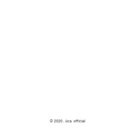
© 2020 . üca official