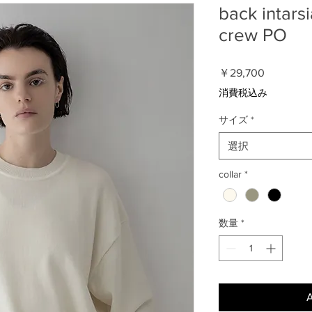
back intarsia
crew PO
価
￥29,700
格
消費税込み
サイズ
*
選択
collar
*
数量
*