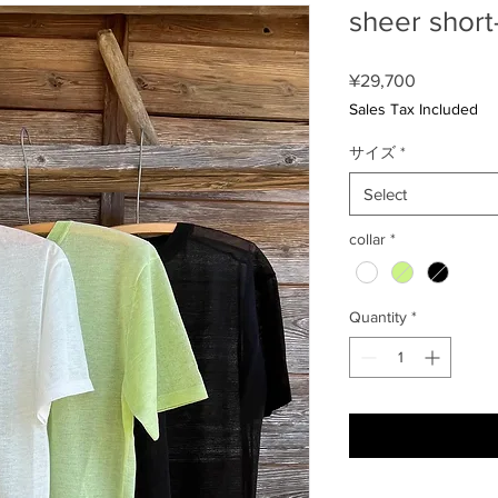
sheer shor
Price
¥29,700
Sales Tax Included
サイズ
*
Select
collar
*
Quantity
*