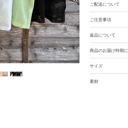
ご配送について
【 online決済の場合
ご注意事項
​ヤマト運輸又は佐川
【 代引き決済の場合
ラッピングサービス
​ヤマト運輸又は佐川
返品について
取り除く等のギフト
お届け先にが関東か
ん。
かります。
商品に欠陥がある場
商品のお届け時期
作業の都合上、発送
換・キャンセルはお
長期不在・受取辞退
予めご了承ください
交換は同一商品に限
請求させていただき
在庫商品 － ご注文
配送地域・繁忙期・
在庫のご用意が無い
サイズ
※お支払いに伴う振
後で発送いたします
通事情によりお届け
欠陥・不良による返
ので予めご了承くだ
営業日：月～金（土
数料をご返金し、振
フリーサイズ
※発送した商品の転
素材
お受け取りいただい
した場合には、大変
NP～着丈 63
本体
添付のうえ、お問い
身巾 55.5
ポリエステル 77%
します。
肩幅 51.5
麻（ラミー） 23%
未使用に限り商品を
袖丈 22.5
させていただけます
商品到着から8日以
す。