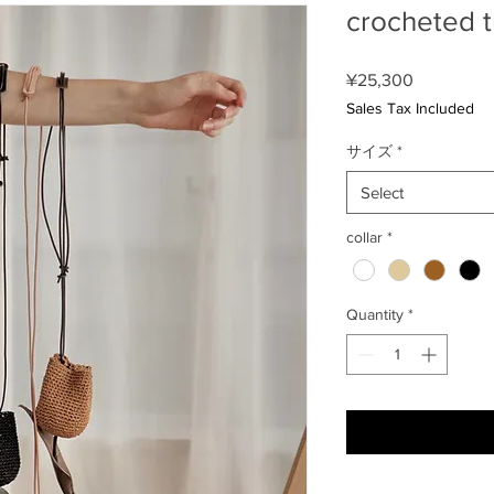
crocheted t
Price
¥25,300
Sales Tax Included
サイズ
*
Select
collar
*
Quantity
*