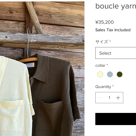
boucle yarn
Price
¥35,200
Sales Tax Included
サイズ
*
Select
collar
*
Quantity
*