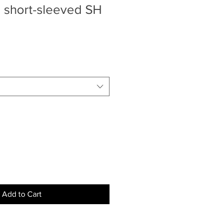
 short-sleeved SH
Add to Cart