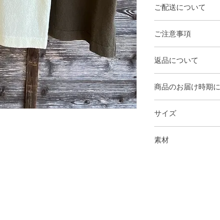
ご配送について
【 online決済の場合
ご注意事項
​ヤマト運輸又は佐川
【 代引き決済の場合
ラッピングサービス
​ヤマト運輸又は佐川
返品について
取り除く等のギフト
お届け先にが関東か
ん。
かります。
商品に欠陥がある場
商品のお届け時期
作業の都合上、発送
換・キャンセルはお
長期不在・受取辞退
予めご了承ください
交換は同一商品に限
請求させていただき
在庫商品 － ご注文
配送地域・繁忙期・
在庫のご用意が無い
サイズ
※お支払いに伴う振
後で発送いたします
通事情によりお届け
欠陥・不良による返
ので予めご了承くだ
営業日：月～金（土
数料をご返金し、振
フリーサイズ
※発送した商品の転
素材
お受け取りいただい
した場合には、大変
NP～着丈 51.5
本体
添付のうえ、お問い
身巾 56
綿 100%
します。
肩幅 48
未使用に限り商品を
袖丈 20
させていただけます
商品到着から8日以
す。