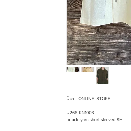
Üca ONLINE STORE
U26S-KN1003
boucle yarn short-sleeved SH